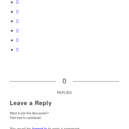
0
REPLIES
Leave a Reply
Want to join the discussion?
Feel free to contribute!
You must be
logged in
to post a comment.